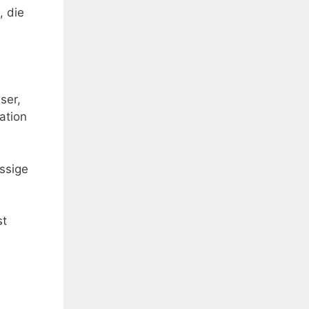
, die
ser,
ation
ssige
st