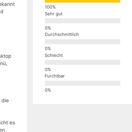
bekannt
nd
Sehr gut
Durchschnittlich
Schlecht
sktop
nü,
Furchtbar
 die
icht es
en.