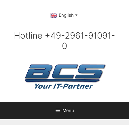
Zum
Inhalt
English
▼
springen
Hotline +49-2961-91091-
0
Menü