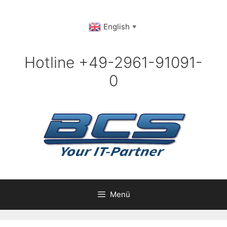
Zum
Inhalt
English
▼
springen
Hotline +49-2961-91091-
0
Menü