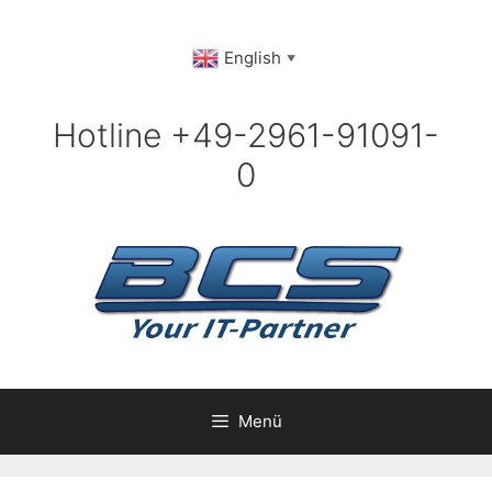
Zum
Inhalt
English
▼
springen
Hotline +49-2961-91091-
0
Menü