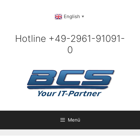
Zum
Inhalt
English
▼
springen
Hotline +49-2961-91091-
0
Menü